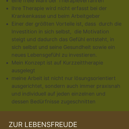
eine freie Wahl der Therapieverfahren
Ihre Therapie wird nicht erfasst bei der
Krankenkasse und beim Arbeitgeber
Einer der größten Vorteile ist, dass durch die
Investition in sich selbst, die Motivation
steigt und dadurch das Gefühl entsteht, in
sich selbst und seine Gesundheit sowie ein
neues Lebensgefühl zu investieren.
Mein Konzept ist auf Kurzzeittherapie
ausgelegt
meine Arbeit ist nicht nur lösungsorientiert
ausgerichtet, sondern auch immer praxisnah
und individuell auf jeden einzelnen und
dessen Bedürfnisse zugeschnitten
ZUR LEBENSFREUDE